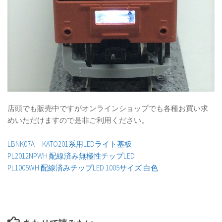
店頭でも販売中ですがオンラインショップでも各種お買い求
めいただけますので是非ご利用ください。
LBNK07A KATO201系用LEDライト基板
PL2012NPWH 配線済み無極性チップLED
PL1005WH 配線済みチップLED 1005サイズ 白色