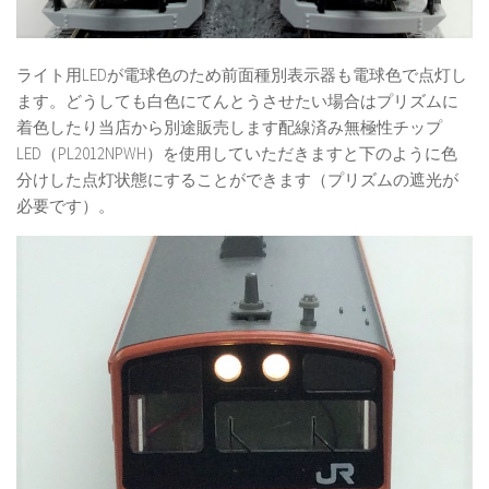
ライト用LEDが電球色のため前面種別表示器も電球色で点灯し
ます。どうしても白色にてんとうさせたい場合はプリズムに
着色したり当店から別途販売します配線済み無極性チップ
LED（PL2012NPWH）を使用していただきますと下のように色
分けした点灯状態にすることができます（プリズムの遮光が
必要です）。