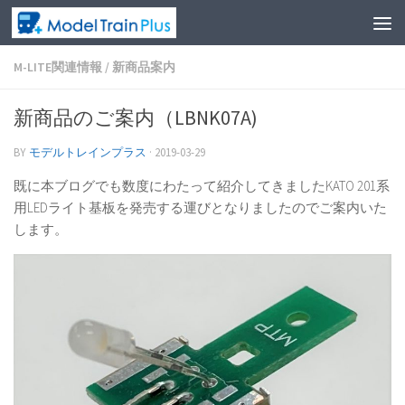
M-LITE関連情報
/
新商品案内
新商品のご案内（LBNK07A)
BY
モデルトレインプラス
·
2019-03-29
既に本ブログでも数度にわたって紹介してきましたKATO 201系
用LEDライト基板を発売する運びとなりましたのでご案内いた
します。