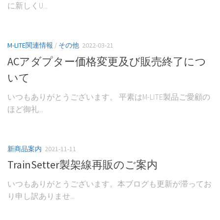
に新しくU...
M-LITE関連情報
/
その他
2022-03-21
ACアダプター価格変更及び販売終了につ
いて
いつもありがとうございます。 平素はM-LITE製品ご愛顧の
ほど御礼...
新商品案内
2021-11-11
TrainSetter製架線再販のご案内
いつもありがとうございます。本ブログも更新が滞ってお
り申し訳ありませ...