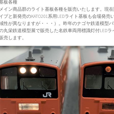
基板各種
メイン商品群のライト基板各種を販売いたします。現在
イプと新発売のKATO201系用LEDライト基板も会場発
域性が異なりますが・・・）。昨年のナゴヤ鉄道模型バ
の丸栄鉄道模型展で販売した名鉄車両用標識灯付LEDラ
販売します。