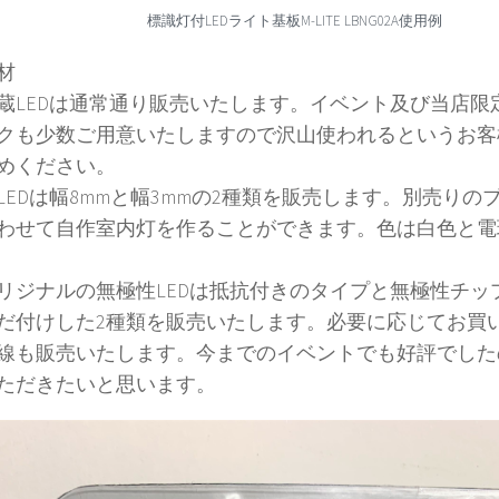
標識灯付LEDライト基板M-LITE LBNG02A使用例
材
蔵LEDは通常通り販売いたします。イベント及び当店限定
クも少数ご用意いたしますので沢山使われるというお客
めください。
LEDは幅8mmと幅3mmの2種類を販売します。別売りの
わせて自作室内灯を作ることができます。色は白色と電
リジナルの無極性LEDは抵抗付きのタイプと無極性チップ
だ付けした2種類を販売いたします。必要に応じてお買
線も販売いたします。今までのイベントでも好評でした
ただきたいと思います。