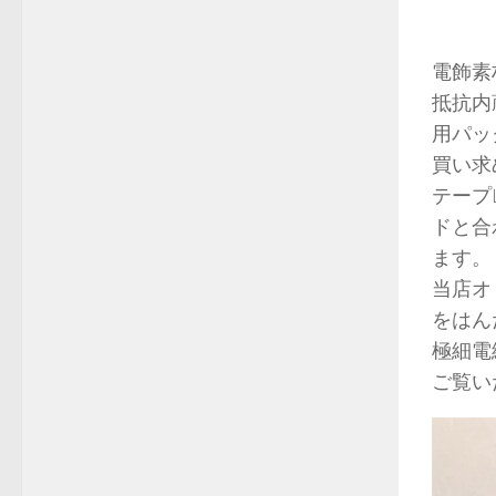
電飾素
抵抗内
用パッ
買い求
テープ
ドと合
ます。
当店オ
をはん
極細電
ご覧い