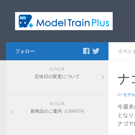
フォロー:
イベン
次の記事
ナ
定休日の変更について
BY
モデ
前の記事
今週末
新商品のご案内（LBNK07A)
となり
ナゴヤ