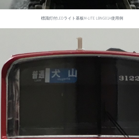
標識灯付LEDライト基板M-LITE LBNG01A使用例