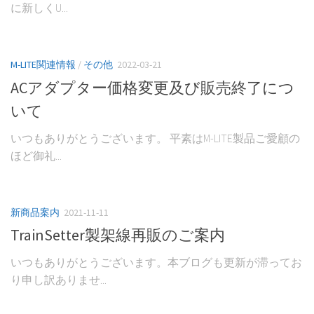
に新しくU...
M-LITE関連情報
/
その他
2022-03-21
ACアダプター価格変更及び販売終了につ
いて
いつもありがとうございます。 平素はM-LITE製品ご愛顧の
ほど御礼...
新商品案内
2021-11-11
TrainSetter製架線再販のご案内
いつもありがとうございます。本ブログも更新が滞ってお
り申し訳ありませ...